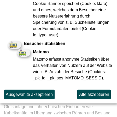
gebauten Tunnels entspricht.
Cookie-Banner speichert (Cookie: klaro)
und eines, welches dem Besucher eine
Mit der Tunnelinnenschale wurde zudem eine aufwändige
bessere Nutzererfahrung durch
Übergangskonstruktion hergestellt, die die neuen
Speicherung von z. B. Sucheinstellungen
Tunnelröhren mit dem alten Bestandsbauwerk aus den
oder Formulardaten bietet (Cookie:
1990er Jahren verbindet – eine besondere technische
fe_typo_user).
Herausforderung, denn diese anspruchsvolle Konstruktion
sorgt dafür, dass der Übergang zwischen den beiden
Besucher-Statistiken
Bauwerken gegen das anstehende Grundwasser
Matomo
abgedichtet ist und kein Wasser eindringt.
Matomo erfasst anonyme Statistiken über
das Verhalten von Nutzern auf der Website
wie z. B. Anzahl der Besuche (Cookies:
_pk_id, _pk_ses, MATOMO_SESSID).
Bestandswand als Harvarieschott & Tunnelpatin Franziska
Reichenbacher verabschiedet sich
Ein Durchschlag zum Bestandstunnel wird erst zu einem
Ausgewählte akzeptieren
Alle akzeptieren
späteren Zeitpunkt erfolgen, denn erst wenn die
Gleisanlage und fahrtechnischen Einbauten wie
Kabelkanäle im Übergang zwischen Röhren und Bestand