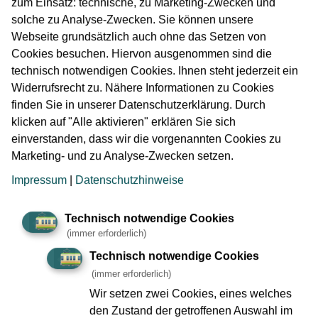
zum Einsatz: technische, zu Marketing-Zwecken und
Abschlag in kleinteiligen Arbeitsschritten entfernt.
solche zu Analyse-Zwecken. Sie können unsere
Anschließend wird der entstandene Hohlraum mit
Webseite grundsätzlich auch ohne das Setzen von
Bewehrungsmatten aus Stahl und Spritzbeton, der
Cookies besuchen. Hiervon ausgenommen sind die
sogenannten Außenschale gesichert, bevor der nächste
technisch notwendigen Cookies. Ihnen steht jederzeit ein
Abschlag ausgebrochen wird. So entstanden nach und
Widerrufsrecht zu. Nähere Informationen zu Cookies
nach die beiden Tunnelröhren bis zur Betonwand des
finden Sie in unserer Datenschutzerklärung. Durch
Bestandsbauwerks.
klicken auf "Alle aktivieren" erklären Sie sich
Nach Abschluss des bergmännischen Vortriebs mussten
einverstanden, dass wir die vorgenannten Cookies zu
die Tunnelbauer die sogenannte Tunnelinnenschale
Marketing- und zu Analyse-Zwecken setzen.
herstellen. Dabei wurde in die bereits hergestellte
Impressum
|
Datenschutzhinweise
Tunnelaußenschale eine zweite Schale eingebaut. Dafür
wurden abschnittweise Schalungen aus Holz und
Technisch notwendige Cookies
Bewehrungsstahl eingebaut, diese wurden anschließend
(immer erforderlich)
in Etappen betoniert. Bei der Schalung handelt es sich
sozusagen um die Gussform für den Beton und die
Technisch notwendige Cookies
Bewehrung aus Stahl erhöht die Tragfähigkeit des Betons.
(immer erforderlich)
So erhielt der bergmännische Tunnel seine endgültige
Wir setzen zwei Cookies, eines welches
Innenwand, die dem Tunneldurchmesser des maschinell
den Zustand der getroffenen Auswahl im