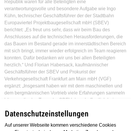
Republik waren für alle Beteiligten eine
verantwortungsvolle und besondere Aufgabe wie Ingo
Kühn, technischer Geschäftsführer der der Stadtbahn
Europaviertel Projektbaugesellschaft mbH (SBEV)
berichtet: „Es freut uns sehr, dass wir beim Bau des
Anschlusses auf die technischen Herausforderungen, die
das Bauen im Bestand gerade im innerstädtischen Bereich
mit sich bringt, immer wieder erfolgreich im Team reagieren
konnten. Dafür bedanken wir uns bei allen Beteiligten
herzlich.“ Und Florian Habersack, kaufmännischer
Geschäftsführer der SBEV und Prokurist der
Verkehrsgesellschaft Frankfurt am Main mbH (VGF)
ergänzt: „Insgesamt haben wir mit dem maschinellen und
dem bergmännischen Vortrieb viele Erfahrungen sammeln
können, die das Team der SBEV dann hoffentlich bei
kommenden Projekten einbringen kann.“
Datenschutzeinstellungen
Beim bergmännischen Vortrieb wird mithilfe eines
Auf unserer Webseite kommen verschiedene Cookies
Tunnelbaggers der anstehende Boden Abschlag für