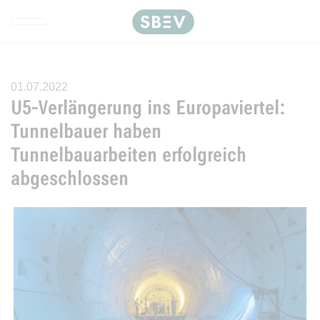
Direkt zur Hauptnavigation spr
Direkt zum Inhalt springen
Webseiten-Barriere melden
01.07.2022
U5-Verlängerung ins Europaviertel:
Tunnelbauer haben
Tunnelbauarbeiten erfolgreich
abgeschlossen