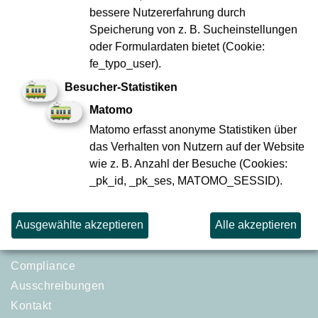
bessere Nutzererfahrung durch
08.08.2026 - 08:15 Uhr
Speicherung von z. B. Sucheinstellungen
oder Formulardaten bietet (Cookie:
fe_typo_user).
Besucher-Statistiken
Matomo
FAQ
Matomo erfasst anonyme Statistiken über
Bautagebuch
das Verhalten von Nutzern auf der Website
wie z. B. Anzahl der Besuche (Cookies:
Bürgersprechstunde
_pk_id, _pk_ses, MATOMO_SESSID).
Webseiten-Barriere melden
Erklärung zur Barrierefreiheit
Ausgewählte akzeptieren
Alle akzeptieren
Infos in Leichter Sprache
Datenschutzhinweise
Compliance
Ausschreibungen
Kontakt