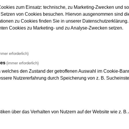
ookies zum Einsatz: technische, zu Marketing-Zwecken und s
f, 120 Zentimeter breit und 8 Meter lang. Da die Verfüllung ohn
 Setzen von Cookies besuchen. Hiervon ausgenommen sind die
werfen, gibt es eine Ausnahmegenehmigung. Sie erlaubt, dass 
ationen zu Cookies finden Sie in unserer Datenschutzerklärung. D
 bei Bedarf bis 23.00 Uhr fortgesetzt werden dürfen. Die verlä
nnten Cookies zu Marketing- und zu Analyse-Zwecken setzen.
. Januar 2019, in Anspruch genommen.
mmer erforderlich)
 zu rechnen, dass die verlängerten Arbeitszeiten in den weite
ies
(immer erforderlich)
ass es zu kurzfristigen Abweichungen kommen kann. Wir versuch
t um Ihre Kooperation und Ihr Verständnis bitten.
s welches den Zustand der getroffenen Auswahl im Cookie-Banne
sere Nutzererfahrung durch Speicherung von z. B. Sucheinstel
iken über das Verhalten von Nutzern auf der Website wie z. B.