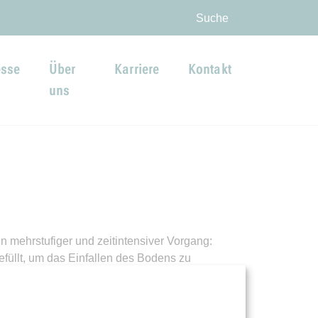
ingen
Suche
esse
Über
Karriere
Kontakt
uns
 mehrstufiger und zeitintensiver Vorgang:
füllt, um das Einfallen des Bodens zu
fe eines langen Rohres mit Beton verfüllt. Der