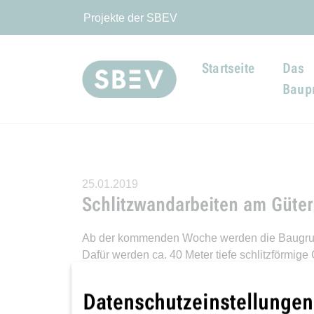
Projekte der SBEV
Startseite
Das
Baupr
25.01.2019
Schlitzwandarbeiten am Güter
Ab der kommenden Woche werden die Baugrubenw
Dafür werden ca. 40 Meter tiefe schlitzförmig
verhindern. In jeden Schlitz werden zwei Bewe
Beton verdrängt die Stützflüssigkeit, die abge
Datenschutzeinstellungen