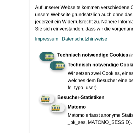
Auf unserer Webseite kommen verschiedene C
Einige dieser Schlitze sind etwa 40 Meter tie
unsere Webseite grundsätzlich auch ohne das
schon kleinste Verzögerungen den Zeitplan um
jederzeit ein Widerrufsrecht zu. Nähere Inform
in der Woche bereits um 6.00 Uhr begonnen und
Sie sich einverstanden, dass wir die vorgena
erstmalig am kommenden Donnerstag, dem 31
Impressum
|
Datenschutzhinweise
Technisch notwendige Cookies
(i
Nach Angaben unseres Auftragnehmers ist damit
Technisch notwendige Cook
genutzt werden. Bitte beachten Sie jedoch, d
möglich zu halten. Wir möchten Sie bereits jetz
Wir setzen zwei Cookies, eine
welches dem Besucher eine bes
fe_typo_user).
Besucher-Statistiken
zur Übersicht
Matomo
Matomo erfasst anonyme Statist
teilen
teilen
_pk_ses, MATOMO_SESSID).