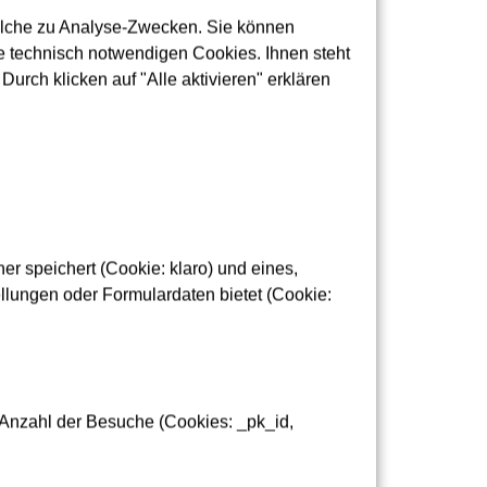
olche zu Analyse-Zwecken. Sie können
e Unterbrechung durchgeführt werden muss und
 technisch notwendigen Cookies. Ihnen steht
bis Ende Juli die Arbeiten an maximal 3 Tagen
urch klicken auf "Alle aktivieren" erklären
ngerten Arbeitszeiten werden voraussichtlich
ren Wochen jeweils mittwochs und freitags
en, die Beeinträchtigungen so gering wie
r speichert (Cookie: klaro) und eines,
lungen oder Formulardaten bietet (Cookie:
 Anzahl der Besuche (Cookies: _pk_id,