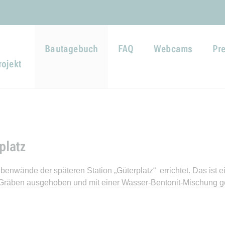
Direkt zur Hauptnavigation spr
Direkt zum Inhalt springen
Webseiten-Barriere melden
Bautagebuch
FAQ
Webcams
Pr
ojekt
platz
ände der späteren Station „Güterplatz“ errichtet. Das ist ein
e Gräben ausgehoben und mit einer Wasser-Bentonit-Mischung ge
hrungskörbe aus Stahl eingelassen, anschließend wird er mit Hil
pumpt, aufbereitet und erneut verwendet wird.