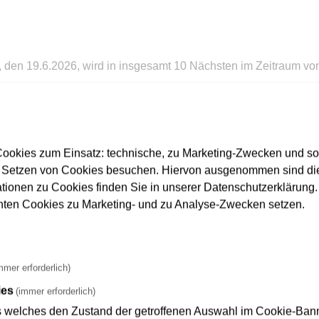
g, den 19.6.2026, wird in insgesamt 10 Nächsten im Zeitraum vo
Aufsichtsbehörde genehmigt.
ookies zum Einsatz: technische, zu Marketing-Zwecken und s
 Setzen von Cookies besuchen. Hiervon ausgenommen sind die
ationen zu Cookies finden Sie in unserer Datenschutzerklärung. D
b der bereits geschlossenen Stationsdecke gearbeitet.
nnten Cookies zu Marketing- und zu Analyse-Zwecken setzen.
twendig?
mmer erforderlich)
ies
(immer erforderlich)
er Station statt. Da die Arbeiten im Niederdruck-Sandstrahlverfa
s welches den Zustand der getroffenen Auswahl im Cookie-Banne
tt, wenn die Bautätigkeiten abgeschlossen sind. Die Arbeiten s