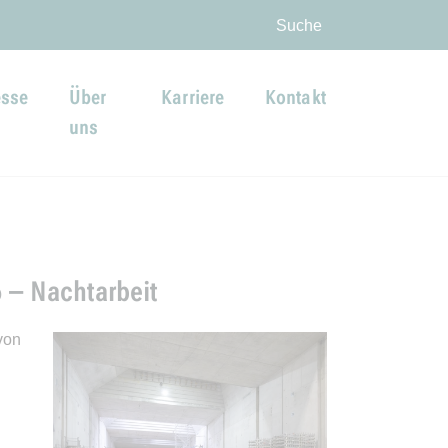
ingen
Suche
esse
Über
Karriere
Kontakt
uns
6 – Nachtarbeit
von
n