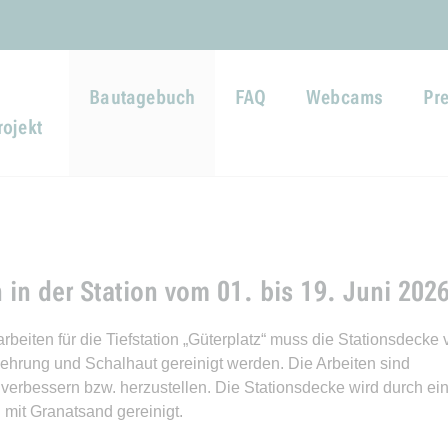
Direkt zur Hauptnavigation spr
Direkt zum Inhalt springen
Webseiten-Barriere melden
Bautagebuch
FAQ
Webcams
Pr
ojekt
 in der Station vom 01. bis 19. Juni 202
beiten für die Tiefstation „Güterplatz“ muss die Stationsdecke 
hrung und Schalhaut gereinigt werden. Die Arbeiten sind
 verbessern bzw. herzustellen. Die Stationsdecke wird durch ei
mit Granatsand gereinigt.