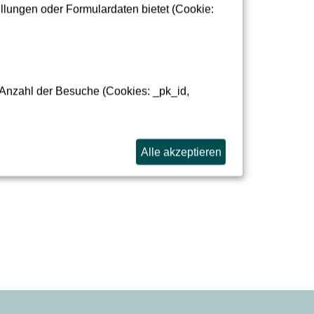
lungen oder Formulardaten bietet (Cookie:
altlich kurzfristiger Änderungen im Bauablauf.
 Anzahl der Besuche (Cookies: _pk_id,
 9 bis 17 Uhr telefonisch unter
0171 862 41 85
,
Alle akzeptieren
le.