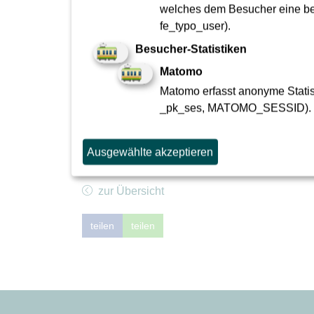
welches dem Besucher eine bes
zu verbessern bzw. herzustellen.
fe_typo_user).
Besucher-Statistiken
Matomo
Matomo erfasst anonyme Statist
Kontakt bei Fragen zum Projekt, 
_pk_ses, MATOMO_SESSID).
Ihre Ansprechpartnerinnen Franziska Roth und A
Ausgewählte akzeptieren
per E-Mail über
info(at)sbev-frankfurt.de
sowie 
zur Übersicht
teilen
teilen