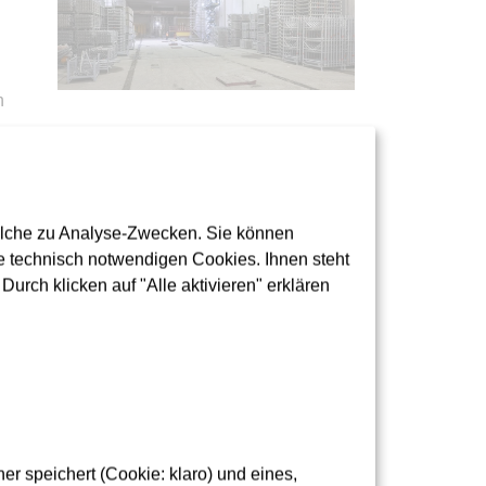
n
olche zu Analyse-Zwecken. Sie können
 technisch notwendigen Cookies. Ihnen steht
urch klicken auf "Alle aktivieren" erklären
hren nicht parallel durchgeführt werden
r speichert (Cookie: klaro) und eines,
ind notwendig, um die Qualität der Oberflächen