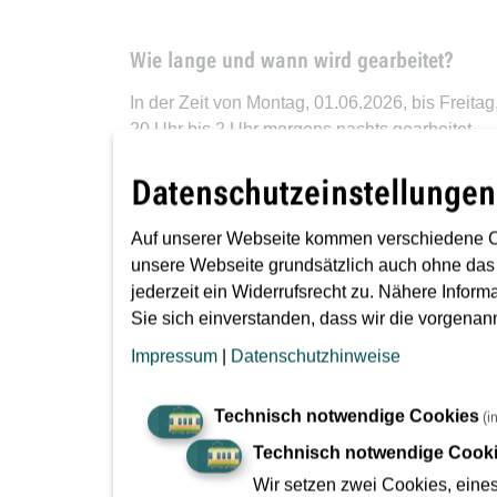
Wie lange und wann wird gearbeitet?
In der Zeit von Montag, 01.06.2026, bis Freita
20 Uhr bis 2 Uhr morgens nachts gearbeitet.
Die Nachtarbeiten sind von der zuständigen 
Datenschutzeinstellungen
Auf unserer Webseite kommen verschiedene C
unsere Webseite grundsätzlich auch ohne das
Wo wird gearbeitet?
jederzeit ein Widerrufsrecht zu. Nähere Inform
Es wird ausschließlich in der Station unterhal
Sie sich einverstanden, dass wir die vorgena
Impressum
|
Datenschutzhinweise
Warum sind verlängerte Arbeitszeiten no
Technisch notwendige Cookies
(i
Technisch notwendige Cook
Tagsüber finden die Arbeiten zur Herstellung d
Wir setzen zwei Cookies, eine
können, finden die Reinigungsarbeiten erst sta