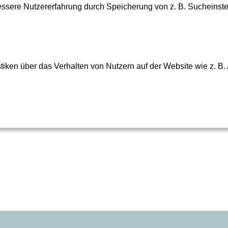
sere Nutzererfahrung durch Speicherung von z. B. Sucheinstel
Alle Angaben vorbeh
iken über das Verhalten von Nutzern auf der Website wie z. B.
Anliegen und Beschwerden
nna Holthaus sind für Sie erreichbar: Montags bis freitags von
nach Vereinbarung über MS Teams oder vor Ort auf der Baustel