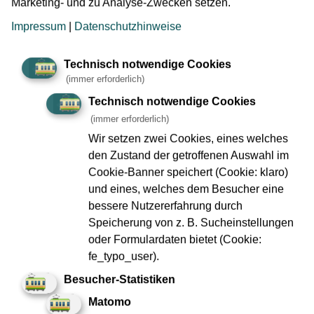
herstellen.
Marketing- und zu Analyse-Zwecken setzen.
Impressum
|
Datenschutzhinweise
Ab Montag, 18.05.2026, beginnen die Verfüllarbeiten im
östlichen Bereich des Baufelds Güterplatz (zwischen
Europa-Allee 2 und Güterplatz 1). Dafür ist es notwendig,
Technisch notwendige Cookies
(immer erforderlich)
im Bereich des Ostkopfs der Baugrube Teilbereiche der
Schlitzwände abzustemmen, bevor das angelieferte
Technisch notwendige Cookies
Erdmaterial mit dem Bagger verfüllt und anschließend mit
(immer erforderlich)
Erdbaugeräten verdichtet werden kann.
Wir setzen zwei Cookies, eines welches
den Zustand der getroffenen Auswahl im
Alle Angaben vorbehaltlich kurzfristiger Änderungen im
Cookie-Banner speichert (Cookie: klaro)
Bauablauf.
und eines, welches dem Besucher eine
bessere Nutzererfahrung durch
Speicherung von z. B. Sucheinstellungen
Kontakt bei Fragen zum Projekt, Anliegen und
oder Formulardaten bietet (Cookie:
Beschwerden
fe_typo_user).
Besucher-Statistiken
Ihre Ansprechpartnerinnen Franziska Roth und Anna
Matomo
Holthaus sind für Sie erreichbar: Montags bis freitags von 9