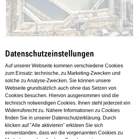
In den letzten Monaten wurden viele Abschnitte der Decke
Datenschutzeinstellungen
der zukünftigen Station Güterplatz hergestellt. Diese
Abschnitte werden nun nach und nach mit Boden
Auf unserer Webseite kommen verschiedene Cookies
überschüttet; die Arbeiten erfolgen von Osten nach
zum Einsatz: technische, zu Marketing-Zwecken und
Westen. In Zusammenhang mit den Verfüllarbeiten werden
solche zu Analyse-Zwecken. Sie können unsere
anschließend die Versorgungsleitungen (z.B. Strom,
Webseite grundsätzlich auch ohne das Setzen von
Telekommunikation, Gas, Wasser) durch die
Cookies besuchen. Hiervon ausgenommen sind die
Trassenbetreiber wieder in den Bereich zurückverlegt, in
technisch notwendigen Cookies. Ihnen steht jederzeit ein
dem sich gegenwärtig noch die Baugrube für die Station
Widerrufsrecht zu. Nähere Informationen zu Cookies
befindet. Sind die Leitungen zurückverlegt, hat die
finden Sie in unserer Datenschutzerklärung. Durch
Baufirma in den Bereichen der zukünftigen
klicken auf "Alle aktivieren" erklären Sie sich
Zugangsbauwerke Baufreiheit und kann die drei Bauwerke
einverstanden, dass wir die vorgenannten Cookies zu