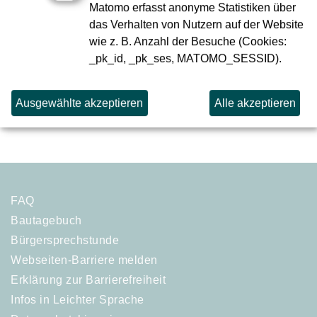
bis 17 Uhr telefonisch unter
0171 862 41 85
, per E-Mail
Matomo erfasst anonyme Statistiken über
über
info(at)sbev-frankfurt.de
sowie nach Vereinbarung
das Verhalten von Nutzern auf der Website
über MS Teams oder vor Ort auf der Baustelle.
wie z. B. Anzahl der Besuche (Cookies:
_pk_id, _pk_ses, MATOMO_SESSID).
zur Übersicht
Ausgewählte akzeptieren
Alle akzeptieren
FAQ
Bautagebuch
Bürgersprechstunde
Webseiten-Barriere melden
Erklärung zur Barrierefreiheit
Infos in Leichter Sprache