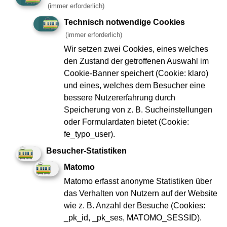
(immer erforderlich)
Tunnel ist rund 400 Meter lang und führt neben den zwei
Röhren für den Autoverkehr noch die Tunnelröhre für die
Technisch notwendige Cookies
U-Bahnlinie 5. Die SBEV wird voraussichtlich 2020 mit
(immer erforderlich)
dem Ausbau der Tunnelröhre beginnen, damit Ende 2022
Wir setzen zwei Cookies, eines welches
die Stadtbahn in Betrieb gehen kann. Die SBEV realisiert
den Zustand der getroffenen Auswahl im
im Auftrag der VGF das Bauvorhaben Stadtbahnlinie
Cookie-Banner speichert (Cookie: klaro)
Europaviertel.
und eines, welches dem Besucher eine
bessere Nutzererfahrung durch
Speicherung von z. B. Sucheinstellungen
Weitere Informationen in der Pressemitteilung des
oder Formulardaten bietet (Cookie:
Dezernats Verkehr.
fe_typo_user).
Besucher-Statistiken
Matomo
Matomo erfasst anonyme Statistiken über
zur Übersicht
das Verhalten von Nutzern auf der Website
wie z. B. Anzahl der Besuche (Cookies:
_pk_id, _pk_ses, MATOMO_SESSID).