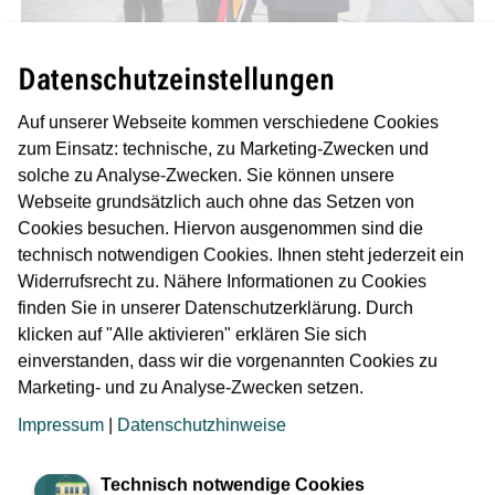
Datenschutzeinstellungen
Am 16. Dezember wurde der Europatunnel von
Auf unserer Webseite kommen verschiedene Cookies
Verkehrsdezernent Klaus Oesterling, Michaela Kraft,
zum Einsatz: technische, zu Marketing-Zwecken und
Leiterin des Amts für Straßenbau und Erschließung und
solche zu Analyse-Zwecken. Sie können unsere
Thaddäus Zajac, Geschäftsführer der Aurelis Real Estate
Webseite grundsätzlich auch ohne das Setzen von
GmbH & Co. KG, feierlich eröffnet. Mit einem historischen
Cookies besuchen. Hiervon ausgenommen sind die
Linienbus (Mercedes-Benz O305, Baujahr 1979) gingen
technisch notwendigen Cookies. Ihnen steht jederzeit ein
die geladenen Gäste auf Jungfernfahrt durch den
Widerrufsrecht zu. Nähere Informationen zu Cookies
Europatunnel.
finden Sie in unserer Datenschutzerklärung. Durch
klicken auf "Alle aktivieren" erklären Sie sich
einverstanden, dass wir die vorgenannten Cookies zu
Während der knapp zwei Jahre Bauzeit wurden circa
Marketing- und zu Analyse-Zwecken setzen.
90.000 Kubikmeter Boden ausgehoben, circa 30.00
Impressum
|
Datenschutzhinweise
Kubikmeter Beton verarbeitet, circa 6.300 Tonnen
Bewehrungsstahl verbaut und circa 12 Kilometer Leerrohre
für circa 80 Kilometer Elektrokabel verlegt. Der dreizellige
Technisch notwendige Cookies