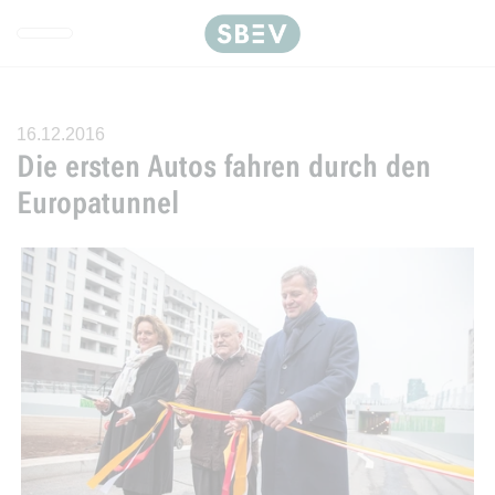
Direkt zur Hauptnavigation spr
Direkt zum Inhalt springen
Webseiten-Barriere melden
16.12.2016
Die ersten Autos fahren durch den
Europatunnel