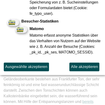
Speicherung von z. B. Sucheinstellungen
Und auch ober Tage schreiten die Bauarbeiten am
oder Formulardaten bietet (Cookie:
Güterplatz voran: Hier wurden in der Kalenderwoche 11
fe_typo_user).
die planmäßigen Bohrungen für die Entspannungslanzen
innerhalb der bereits hergestellten
Besucher-Statistiken
Baugrubenumschließung erfolgreich abgeschlossen. Seit
Matomo
Ende September 2020
hatte das Spezialtiefbau-Team der
Matomo erfasst anonyme Statistiken über
Baufirma mehr als 100 etwa 60 Meter tiefe
das Verhalten von Nutzern auf der Website
Lanzen hergestellt.
wie z. B. Anzahl der Besuche (Cookies:
_pk_id, _pk_ses, MATOMO_SESSID).
Die Entspannungslanzen sind notwendig für die spätere
Grundwasserentspannung während der Herstellung der
Station Güterplatz ab Ende 2021 bzw. Anfang 2022:
Ausgewählte akzeptieren
Alle akzeptieren
Die tieferen Schichten ab ca. 10 Meter unter der
Geländeoberkante bestehen aus Frankfurter Ton, der sehr
feinkörnig ist und eine fast wasserundurchlässige Schicht
darstellt. Zwischen den Tonschichten können auch
Kalksteinbänke eingebettet sein, die wasserführend sein
können. Mit Hilfe der Entspannungslanzen und
bereits