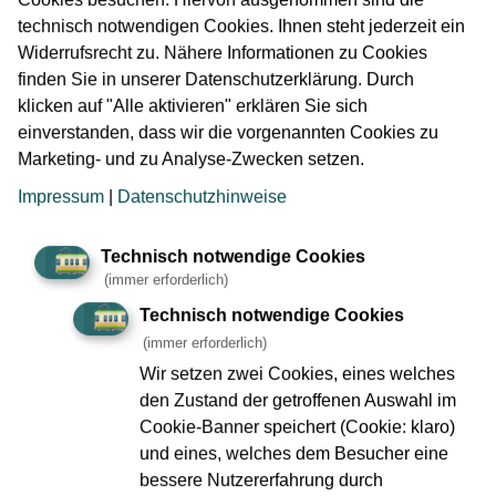
der westlichen Baugrubenumschließung erreicht, d.h.,
technisch notwendigen Cookies. Ihnen steht jederzeit ein
dass das Schneidrad im bewehrten Beton der Schlitzwand
Widerrufsrecht zu. Nähere Informationen zu Cookies
stand. Diese Position stellt für den Tunnelbau eine Art
finden Sie in unserer Datenschutzerklärung. Durch
gesicherte „Parkposition“ dar, denn der umgebende Beton
klicken auf "Alle aktivieren" erklären Sie sich
schützt dabei den Vortriebskopf gegen den anstehenden
einverstanden, dass wir die vorgenannten Cookies zu
Erd- und Wasserdruck sowie vor unplanmäßigen
Marketing- und zu Analyse-Zwecken setzen.
Setzungen während der Werkzeugkontrolle. In dieser
sicheren Position konnte die planmäßige
Impressum
|
Datenschutzhinweise
Werkzeugkontrolle durchgeführt werden: Bei einer Vielzahl
von planmäßigen Drucklufteinstiegen in die Abbaukammer
Technisch notwendige Cookies
wurden die Werkzeuge am Schneidrad kontrolliert,
(immer erforderlich)
gewartet und teils ausgewechselt. Im Laufe der
Technisch notwendige Cookies
Kalenderwoche 11 wurden diese Arbeiten erfolgreich
(immer erforderlich)
abgeschlossen und der Vortrieb im 24/7-Betrieb konnte
Wir setzen zwei Cookies, eines welches
wieder aufgenommen werden.
den Zustand der getroffenen Auswahl im
Cookie-Banner speichert (Cookie: klaro)
und eines, welches dem Besucher eine
Güterplatz ober Tage
bessere Nutzererfahrung durch