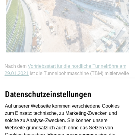
Nach dem
Vortriebsstart für die nördliche Tunnelröhre am
29.01.2021
ist die Tunnelbohrmaschine (TBM) mittlerweile
innerhalb der bereits hergestellten
Baugrubenumschließung der zukünftigen Station
Datenschutzeinstellungen
Güterplatz angekommen. Insgesamt verlaufen die
Vortriebsarbeiten sicher und sehr setzungsarm unter der
Auf unserer Webseite kommen verschiedene Cookies
bestehenden Bebauung - so wie es bereits beim Vortrieb
zum Einsatz: technische, zu Marketing-Zwecken und
für die Südröhre der Fall war.
solche zu Analyse-Zwecken. Sie können unsere
Webseite grundsätzlich auch ohne das Setzen von
In der Kalenderwoche 10 hatte die TBM die Schlitzwand
Cookies besuchen. Hiervon ausgenommen sind die