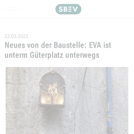
Direkt zur Hauptnavigation spr
Direkt zum Inhalt springen
Webseiten-Barriere melden
22.03.2021
Neues von der Baustelle: EVA ist
unterm Güterplatz unterwegs