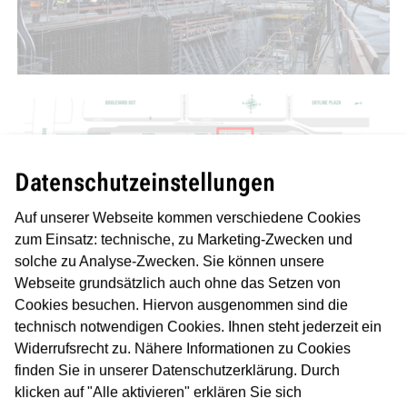
Datenschutzeinstellungen
Auf unserer Webseite kommen verschiedene Cookies
zum Einsatz: technische, zu Marketing-Zwecken und
Am Samstag, den 11.02.2023, werden auf Höhe der
solche zu Analyse-Zwecken. Sie können unsere
Londoner Straße Betonage-Arbeiten durchgeführt. Die
Webseite grundsätzlich auch ohne das Setzen von
dafür notwendige Betonpumpe wird ab 07 Uhr auf dem
Cookies besuchen. Hiervon ausgenommen sind die
Baufeld in der Europa-Allee aufgebaut. Die erste Beton-
technisch notwendigen Cookies. Ihnen steht jederzeit ein
Lieferung erfolgt ab 08 Uhr. Die Arbeiten werden
Widerrufsrecht zu. Nähere Informationen zu Cookies
voraussichtlich gegen 14 Uhr abgeschlossen sein.
finden Sie in unserer Datenschutzerklärung. Durch
klicken auf "Alle aktivieren" erklären Sie sich