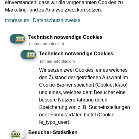
einverstanden, dass wir die vorgenannten Cookies zu
Marketing- und zu Analyse-Zwecken setzen.
Was macht eine Betonpumpe?
Impressum
|
Datenschutzhinweise
Eine Betonpumpe kommt an Betonage-Tagen zum Einsatz.
Denn mit einer Betonpumpe kann der frische Beton
Technisch notwendige Cookies
gleichmäßig im zu betonierenden Block verteilt werden.
(immer erforderlich)
Während des Betonierens wird die Pumpe am Rand des
Baufelds platziert. Dort übergeben die LKW ihre Fracht an
Technisch notwendige Cookies
die Pumpe und der Beton wird über den Verteilermasten
(immer erforderlich)
kontrolliert in den fertiggeschalten und bewehrten Block
Wir setzen zwei Cookies, eines welches
abgegeben.
den Zustand der getroffenen Auswahl im
Cookie-Banner speichert (Cookie: klaro)
Alle Angaben vorbehaltlich kurzfristiger Änderungen im
und eines, welches dem Besucher eine
Bauablauf.
bessere Nutzererfahrung durch
Speicherung von z. B. Sucheinstellungen
oder Formulardaten bietet (Cookie:
Kontakt bei Fragen zum Projekt, Anliegen und
fe_typo_user).
Beschwerden
Besucher-Statistiken