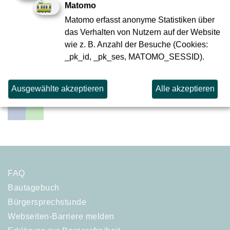
Matomo
Ihre Ansprechpartnerin Anna Holthaus ist für Sie
Matomo erfasst anonyme Statistiken über
erreichbar: Montags bis freitags von 08 bis 17 Uhr
das Verhalten von Nutzern auf der Website
telefonisch unter
0171 862 41 85
, per E-Mail
wie z. B. Anzahl der Besuche (Cookies:
über
info(at)sbev-frankfurt.de
sowie nach Vereinbarung
_pk_id, _pk_ses, MATOMO_SESSID).
über MS Teams oder vor Ort auf der Baustelle.
zur Übersicht
Ausgewählte akzeptieren
Alle akzeptieren
FAQ
Bautagebuch
Bürgersprechstunde
Webseiten-Barriere melden