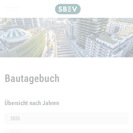
Direkt zur Hauptnavigation spr
Direkt zum Inhalt springen
Webseiten-Barriere melden
Bautagebuch
Übersicht nach Jahren
2026