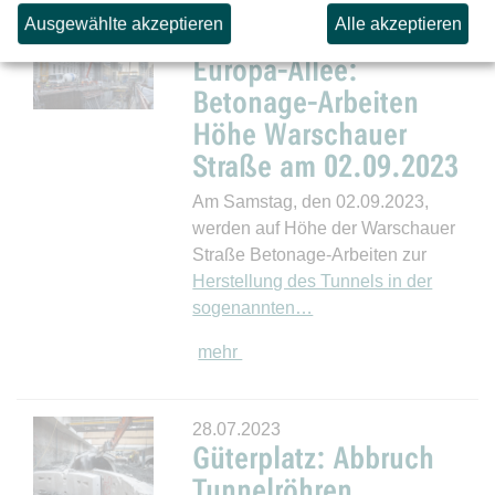
Ausgewählte akzeptieren
Alle akzeptieren
01.09.2023
Europa-Allee:
Betonage-Arbeiten
Höhe Warschauer
Straße am 02.09.2023
Am Samstag, den 02.09.2023,
werden auf Höhe der Warschauer
Straße Betonage-Arbeiten zur
Herstellung des Tunnels in der
sogenannten…
mehr
28.07.2023
Güterplatz: Abbruch
Tunnelröhren