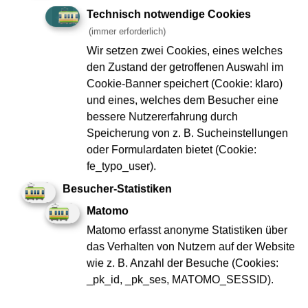
Technisch notwendige Cookies
mehr
(immer erforderlich)
Wir setzen zwei Cookies, eines welches
den Zustand der getroffenen Auswahl im
21.09.2023
Cookie-Banner speichert (Cookie: klaro)
Europa-Allee: Weitere
und eines, welches dem Besucher eine
Stemmarbeiten in der
bessere Nutzererfahrung durch
Europa-Allee bis
Speicherung von z. B. Sucheinstellungen
voraussichtlich Ende
oder Formulardaten bietet (Cookie:
des Jahres
fe_typo_user).
Besucher-Statistiken
Wie bereits in vergangenen
Einträgen (
hier
und
hier
)
Matomo
geschrieben, haben sich die
Matomo erfasst anonyme Statistiken über
Stemmarbeiten, die für den
das Verhalten von Nutzern auf der Website
Rückbau der Baustraße sowie…
wie z. B. Anzahl der Besuche (Cookies:
_pk_id, _pk_ses, MATOMO_SESSID).
mehr