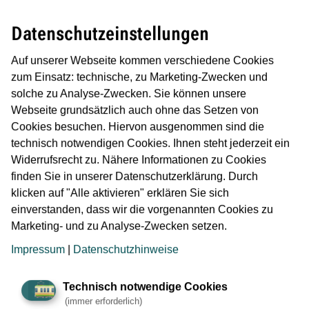
am 26.10.2023 war bereits ein
erstes Zeichen dafür, dass sich
Datenschutzeinstellungen
die…
Auf unserer Webseite kommen verschiedene Cookies
mehr
zum Einsatz: technische, zu Marketing-Zwecken und
solche zu Analyse-Zwecken. Sie können unsere
Webseite grundsätzlich auch ohne das Setzen von
16.10.2023
Stadtbahn
Cookies besuchen. Hiervon ausgenommen sind die
technisch notwendigen Cookies. Ihnen steht jederzeit ein
Europaviertel:
Widerrufsrecht zu. Nähere Informationen zu Cookies
Inbetriebnahme
finden Sie in unserer Datenschutzerklärung. Durch
verzögert sich bis 2027
klicken auf "Alle aktivieren" erklären Sie sich
einverstanden, dass wir die vorgenannten Cookies zu
Mehrkosten aufgrund von
Marketing- und zu Analyse-Zwecken setzen.
Preissteigerungen
Ziel: Inbetriebnahme 2027 mit
Impressum
|
Datenschutzhinweise
Verlängerung bis zum
Römerhof
Technisch notwendige Cookies
(immer erforderlich)
Lieferengpässe, die zu…