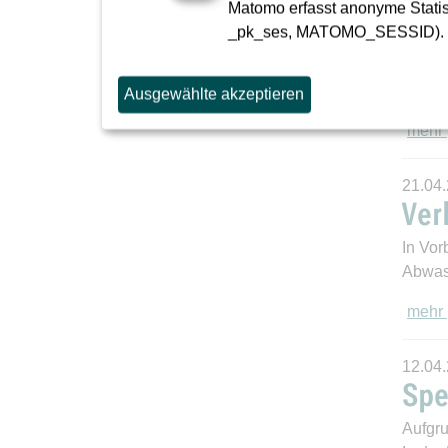
Matomo erfasst anonyme Statist
09.
_pk_ses, MATOMO_SESSID).
Aufgru
für d
Ausgewählte akzeptieren
mehr
21.04
Ver
In Vor
Abwass
mehr
12.04
Spe
Aufgru