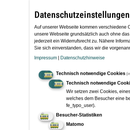
2016
29.06
Datenschutzeinstellungen
Sta
vor 2016
Pla
Auf unserer Webseite kommen verschiedene C
unsere Webseite grundsätzlich auch ohne das
Der St
jederzeit ein Widerrufsrecht zu. Nähere Inform
Mittw
Sie sich einverstanden, dass wir die vorgena
mehr
Impressum
|
Datenschutzhinweise
06.06
Technisch notwendige Cookies
(i
Tun
Technisch notwendige Cook
Der Ro
Wir setzen zwei Cookies, eine
Haupt
welches dem Besucher eine bes
fe_typo_user).
mehr
Besucher-Statistiken
28.04
Matomo
Ver