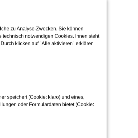
 des
olche zu Analyse-Zwecken. Sie können
 technisch notwendigen Cookies. Ihnen steht
tbahn-Linie U5 ist gefallen. Am heutigen
urch klicken auf "Alle aktivieren" erklären
hbau ist fertig
tellt. Rund ein Jahr hat es gedauert, vom
r speichert (Cookie: klaro) und eines,
lungen oder Formulardaten bietet (Cookie:
 Straße bis zum