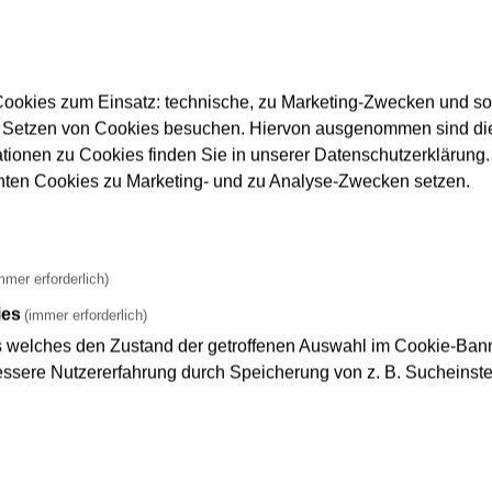
.2016
dtbahn ins Europaviertel:Übergabe
nfeststellungsbeschlusses
ookies zum Einsatz: technische, zu Marketing-Zwecken und s
 Setzen von Cookies besuchen. Hiervon ausgenommen sind die
artschuss für die Hauptbaumaßnahme der Verlängerung der Stad
ationen zu Cookies finden Sie in unserer Datenschutzerklärung. D
och übergab die…
nnten Cookies zu Marketing- und zu Analyse-Zwecken setzen.
.2016
mmer erforderlich)
nel unter dem Europagarten: Der Ro
ies
(immer erforderlich)
hbau des Tunnelabschnitts unter dem Europagarten ist fertigges
s welches den Zustand der getroffenen Auswahl im Cookie-Banne
aushub der Baugrube…
sere Nutzererfahrung durch Speicherung von z. B. Sucheinstel
.2016
längerung der Sperrung Warschauer